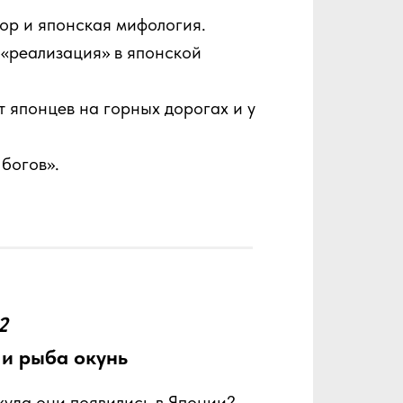
ор и японская мифология.
 «реализация» в японской
т японцев на горных дорогах и у
 богов».
2
 и рыба окунь
ткуда они появились в Японии?