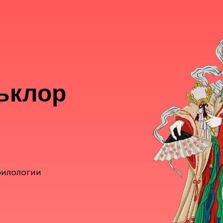
ьклор
филологии