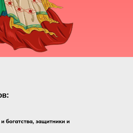
ов:
 и богатства, защитники и