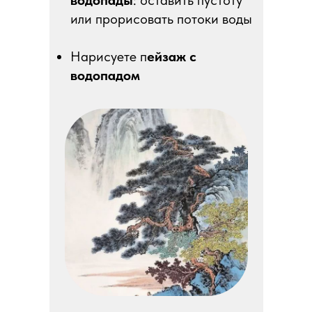
водопады
: оставить пустоту
или прорисовать потоки воды
Нарисуете п
ейзаж с
водопадом