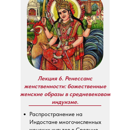
Лекция 6. Ренессанс
женственности: божественные
женские образы в средневековом
индуизме.
Распространение на
Индостане многочисленных
женских культов в Средние