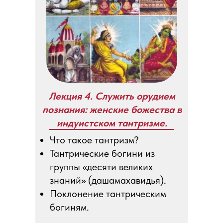
Лекция 4. Служить орудием
познания: женские божества в
индуистском тантризме.
Что такое тантризм?
Тантрические богини из
группы «десяти великих
знаний» (дашамахавидья).
Поклонение тантрическим
богиням.