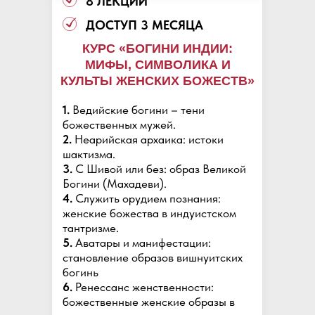
8 ЛЕКЦИЙ
ДОСТУП 3 МЕСЯЦА
КУРС «БОГИНИ ИНДИИ:
МИФЫ, СИМВОЛИКА И
КУЛЬТЫ ЖЕНСКИХ БОЖЕСТВ»
1.
Ведийские богини – тени
божественных мужей.
2.
Неарийская архаика: истоки
шактизма.
3.
С Шивой или без: образ Великой
Богини (Махадеви).
4.
Служить орудием познания:
женские божества в индуистском
тантризме.
5.
Аватары и манифестации:
становление образов вишнуитских
богинь
6.
Ренессанс женственности:
божественные женские образы в