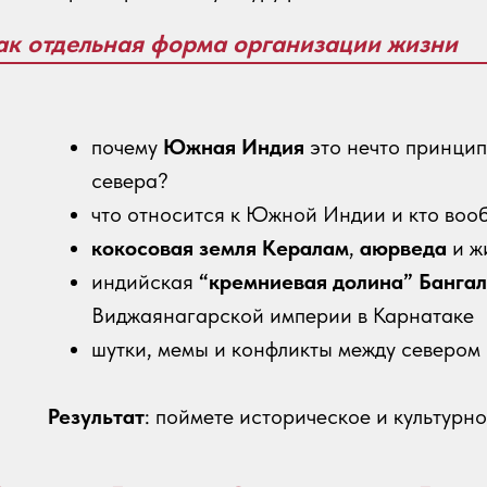
ак отдельная форма организации жизни
почему
Южная Индия
это нечто принци
севера?
что относится к Южной Индии и кто воо
кокосовая земля Кералам
,
аюрведа
и ж
индийская
“кремниевая долина” Банга
Виджаянагарской империи в Карнатаке
шутки, мемы и конфликты между севером
Результат
: поймете историческое и культурн