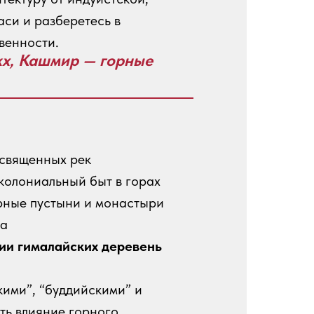
си и разберетесь в
венности.
кх, Кашмир — горные
 священных рек
колониальный быт в горах
рные пустыни и монастыри
да
ии гималайских деревень
кими”, “буддийскими” и
ть влияние горного