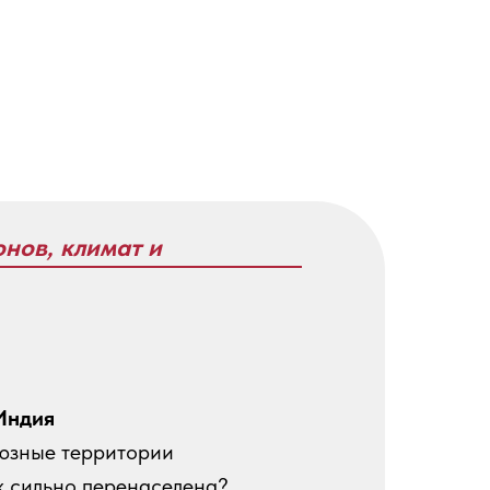
онов, климат и
Индия
оюзные территории
ак сильно перенаселена?