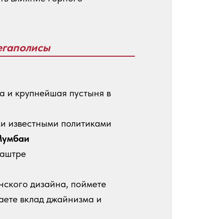
егаполисы
да и крупнейшая пустыня в
ми известными политиками
умбаи
аштре
анского дизайна, поймете
аете вклад джайнизма и