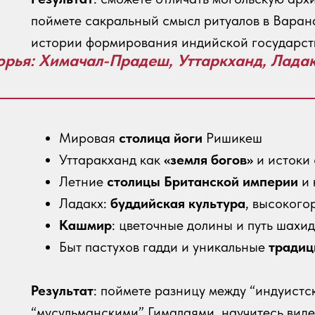
поймете сакральный смысл ритуалов в Варана
истории формирования индийской государст
горья: Химачал-Прадеш, Уттаркханд, Лада
Мировая
столица йоги
Ришикеш
Уттаракханд как
«земля богов»
и истоки
Летние
столицы Британской империи
и 
Ладакх:
буддийская культура
, высокого
Кашмир
: цветочные долины и путь шахи
Быт пастухов гадди и уникальные
традиц
Результат
: поймете разницу между “индуистс
“мусульманскими” Гималаями, научитесь виде