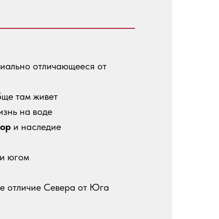
пиально отличающееся от
бще там живет
изнь на воде
лор
и наследие
 и югом
ое отличие Севера от Юга