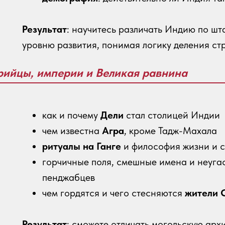
Результат
: научитесь различать Индию по шт
уровню развития, понимая логику деления ст
рийцы, империи и Великая равнина
как и почему
Дели
стал столицей Индии
чем известна
Агра
, кроме Тадж-Махала
ритуалы на Ганге
и философия жизни и 
горчичные поля, смешные имена и неуг
пенджабцев
чем гордятся и чего стесняются
жители 
Результат
: сможете отличать могольскую архи