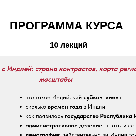
ПРОГРАММА КУРСА
10 лекций
 с Индией: страна контрастов, карта реги
масштабы
что такое Индийский
субконтинент
сколько
времен года
в Индии
как появилось
государство Республика 
административное деление
: штаты и с
демография
: действительно ли Индия т