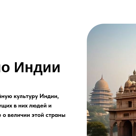
по Индии
йную культуру Индии,
ущих в них людей и
 о величии этой страны