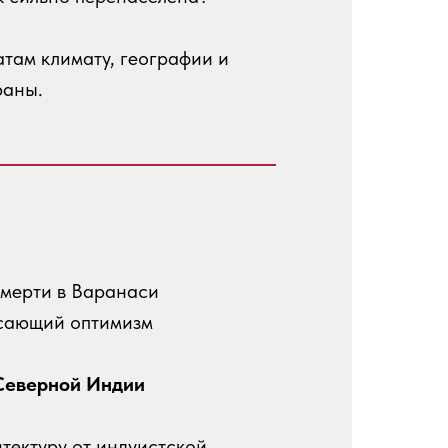
атам климату, географии и
раны.
смерти в Варанаси
асающий оптимизм
Северной Индии
тектуру от индуистской,