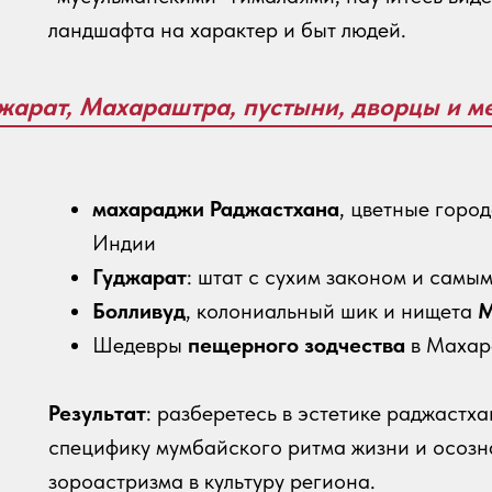
ландшафта на характер и быт людей.
джарат, Махараштра, пустыни, дворцы и м
махараджи Раджастхана
, цветные горо
Индии
Гуджарат
: штат с сухим законом и самы
Болливуд
, колониальный шик и нищета
М
Шедевры
пещерного зодчества
в Махар
Результат
: разберетесь в эстетике раджастх
специфику мумбайского ритма жизни и осозн
зороастризма в культуру региона.