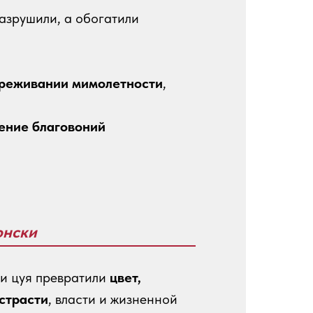
разрушили, а обогатили
ереживании мимолетности
,
ение благовоний
онски
 и цуя превратили
цвет,
 страсти
, власти и жизненной