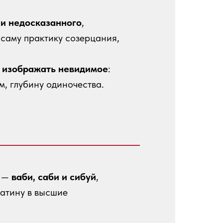
и недосказанного
,
саму практику созерцания,
ь изображать невидимое
:
м, глубину одиночества.
и —
ваби, саби и сибуй
,
патину в высшие