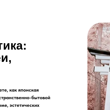
тика:
и,
те, как японская
остранственно-бытовой
юме, эстетических