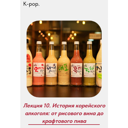
K-pop.
Лекция 10. История корейского
алкоголя: от рисового вина до
крафтового пива