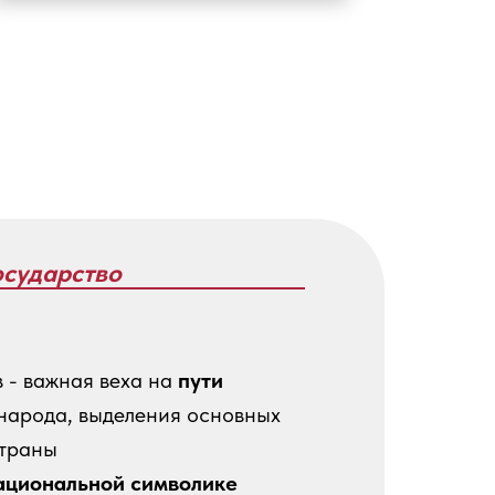
осударство
 - важная веха на
пути
народа, выделения основных
страны
ациональной символике