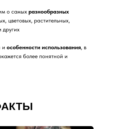
рим о самых
разнообразных
х, цветовых, растительных,
и других
я и
особенности использования
, в
покажется более понятной и
ФАКТЫ