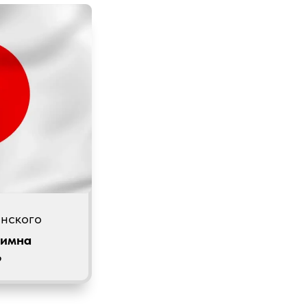
онского
гимна
?