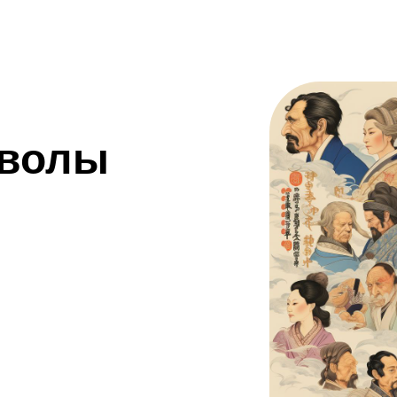
мволы