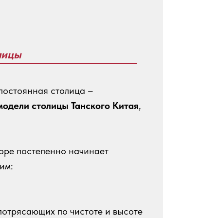
лицы
 постоянная столица –
модели столицы Танского Китая
,
воре постепенно начинает
им:
потрясающих по чистоте и высоте