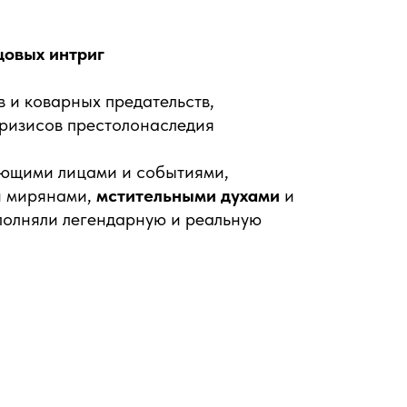
цовых интриг
 и коварных предательств,
ризисов престолонаследия
ющими лицами и событиями,
и мирянами,
мстительными духами
и
полняли легендарную и реальную