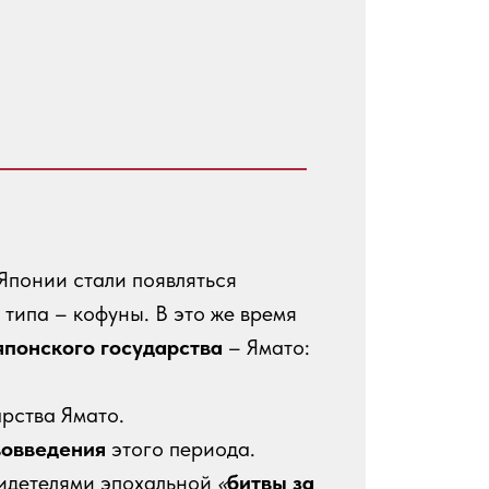
 Японии стали появляться
типа – кофуны. В это же время
японского государства
– Ямато:
рства Ямато.
вовведения
этого периода.
видетелями эпохальной
«
битвы за