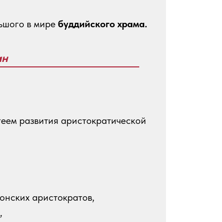
ьшого в мире
буддийского храма.
ан
геем развития аристократической
онских аристократов,
,