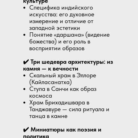
культуре
Специфика индийского
искусства: его духовное
измерение и отличие от
западной эстетики
Понятие «даршана» (видение
божества) и его роль в
восприятии образов
✔️ Три шедевра архитектуры: из
камня — к вечности
Скальный храм в Эллоре
(Кайласанатха)
Ступа в Санчи как образ
космоса
Храм Брихадишвара в
Танджавуре — сила ритуала и
танца в камне
✔️ Миниатюры как поэзия и
политика