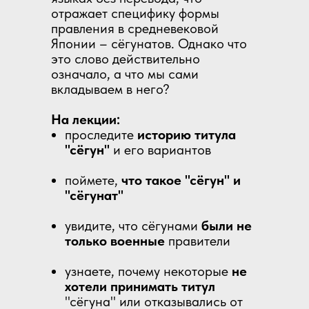
отражает специфику формы
правления в средневековой
Японии – сёгунатов. Однако что
это слово действительно
означало, а что мы сами
вкладываем в него?
На лекции:
проследите
историю титула
"сёгун"
и его вариантов
поймете,
что такое "сёгун" и
"сёгунат"
увидите, что сёгунами
были не
только военные
правители
узнаете, почему некоторые
не
хотели принимать титул
"сёгуна" или отказывались от